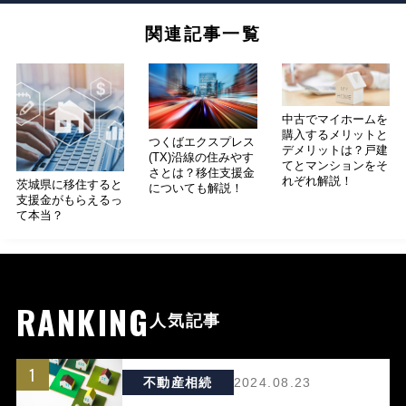
関連記事一覧
中古でマイホームを
購入するメリットと
つくばエクスプレス
デメリットは？戸建
(TX)沿線の住みやす
てとマンションをそ
さとは？移住支援金
れぞれ解説！
茨城県に移住すると
についても解説！
支援金がもらえるっ
て本当？
RANKING
人気記事
1
不動産相続
2024.08.23