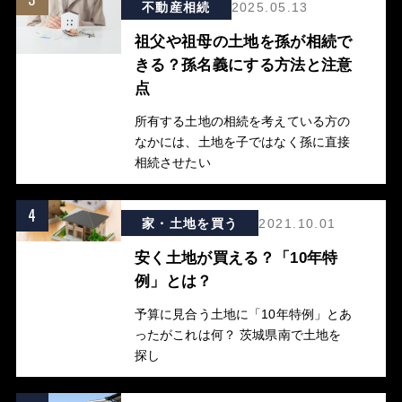
不動産相続
2025.05.13
祖父や祖母の土地を孫が相続で
きる？孫名義にする方法と注意
点
所有する土地の相続を考えている方の
なかには、土地を子ではなく孫に直接
相続させたい
4
家・土地を買う
2021.10.01
安く土地が買える？「10年特
例」とは？
予算に見合う土地に「10年特例」とあ
ったがこれは何？ 茨城県南で土地を
探し