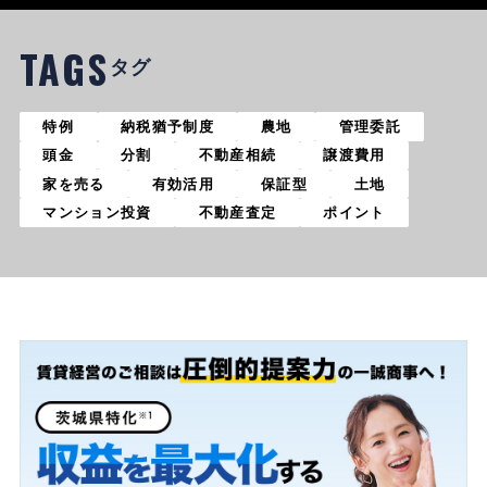
TAGS
タグ
特例
納税猶予制度
農地
管理委託
頭金
分割
不動産相続
譲渡費用
家を売る
有効活用
保証型
土地
マンション投資
不動産査定
ポイント