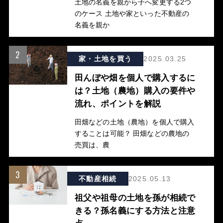
土地の名義を親から子へ変更する2つ
のケース 土地や家といった不動産の
名義を親か
2
家・土地を買う
2025.03.25
田んぼや畑を個人で購入するに
は？土地（農地）購入の要件や
流れ、ポイントを解説
田畑などの土地（農地）を個人で購入
することは可能？ 田畑などの農地の
売買は、農
3
不動産相続
2025.05.13
祖父や祖母の土地を孫が相続で
きる？孫名義にする方法と注意