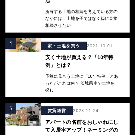
点
所有する土地の相続を考えている方の
なかには、土地を子ではなく孫に直接
相続させたい
4
家・土地を買う
2021.10.01
安く土地が買える？「10年特
例」とは？
予算に見合う土地に「10年特例」とあ
ったがこれは何？ 茨城県南で土地を
探し
5
賃貸経営
2023.11.24
アパートの名前をおしゃれにし
て入居率アップ！ネーミングの