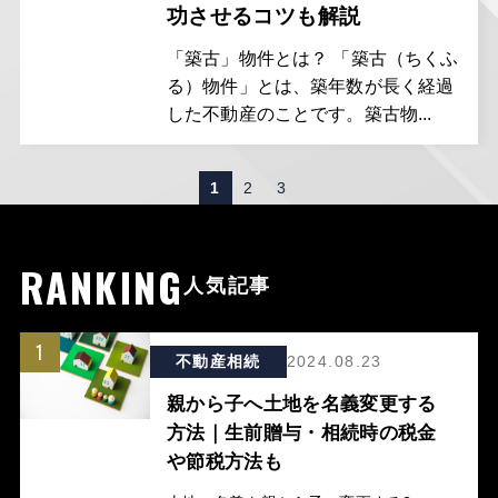
功させるコツも解説
「築古」物件とは？ 「築古（ちくふ
る）物件」とは、築年数が長く経過
した不動産のことです。築古物...
投
1
2
3
稿
の
RANKING
人気記事
ペ
ー
1
ジ
不動産相続
2024.08.23
送
親から子へ土地を名義変更する
り
方法｜生前贈与・相続時の税金
や節税方法も