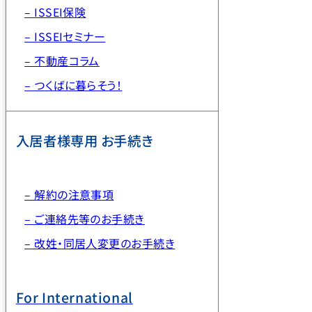
– ISSEI保険
– ISSEIセミナー
– 不動産コラム
– つくばに暮らそう！
入居者様専用 お手続き
– 解約の注意事項
– ご連絡先等のお手続き
– 改姓・同居人変更のお手続き
For International