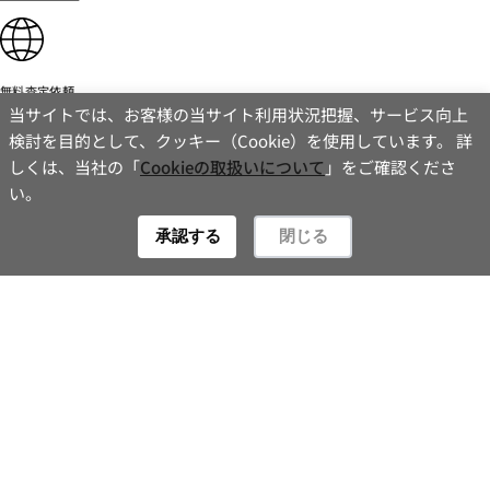
業者等、住宅関連サービス等を行う企業 [賃貸]
金融機関、建築会社、登記申請等に必要な行政・
民間機関、損害保険、生命保険、引越業者、住宅関
連サービス等を行う企業 [売買]
無料査定依頼
当サイトでは、お客様の当サイト利用状況把握、サービス向上
入居希望者様の信用照会のための信用情報機関
検討を目的として、クッキー（Cookie）を使用しています。 詳
（必要な場合） [賃貸]
しくは、当社の「
Cookieの取扱いについて
」をご確認くださ
入居者様が賃料を滞納した場合の滞納取立者
お問い合わせ
い。
[賃貸]
Contact
承認する
閉じる
広告の掲載業者、団体、指定流通機構
5.個人情報の保護対策
当社の従業者に対して個人情報保護のための教育
を行い、お客様の個人情報を厳重に管理致します。
当社が保有するデーターベースシステムについて
は、必要なセキュリティ対策を講じます。
6.個人情報処理の外部委託