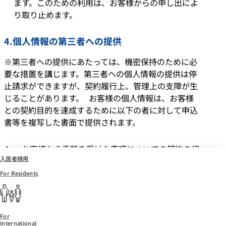
ます。このための利用は、お客様からの申し出によ
り取り止めます。
4.個人情報の第三者への提供
※第三者への提供にあたっては、機密保持のために必
要な措置を講じます。第三者への個人情報の提供は停
止請求ができますが、契約履行上、管理上の支障が生
じることがあります。 お客様の個人情報は、お客様
との契約目的を達成するために以下の者に対して申込
書等を複写した書面で提供されます。
お客様から委託を受けた事項についての契約の相
入居者様用
手方となる者、その見込者
For Residents
他の不動産仲介業者
対象不動産について管理の必要がある場合におけ
る管理業者 [賃貸]
損害保険、生命保険、信販会社、保証会社、引越
For
International