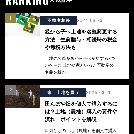
RANKING
人気記事
1
不動産相続
2024.08.23
親から子へ土地を名義変更する
方法｜生前贈与・相続時の税金
や節税方法も
土地の名義を親から子へ変更する2つ
のケース 土地や家といった不動産の
名義を親か
2
家・土地を買う
2025.03.25
田んぼや畑を個人で購入するに
は？土地（農地）購入の要件や
流れ、ポイントを解説
田畑などの土地（農地）を個人で購入