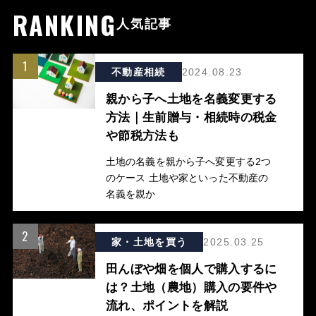
RANKING
人気記事
1
不動産相続
2024.08.23
親から子へ土地を名義変更する
方法｜生前贈与・相続時の税金
や節税方法も
土地の名義を親から子へ変更する2つ
のケース 土地や家といった不動産の
名義を親か
2
家・土地を買う
2025.03.25
田んぼや畑を個人で購入するに
は？土地（農地）購入の要件や
流れ、ポイントを解説