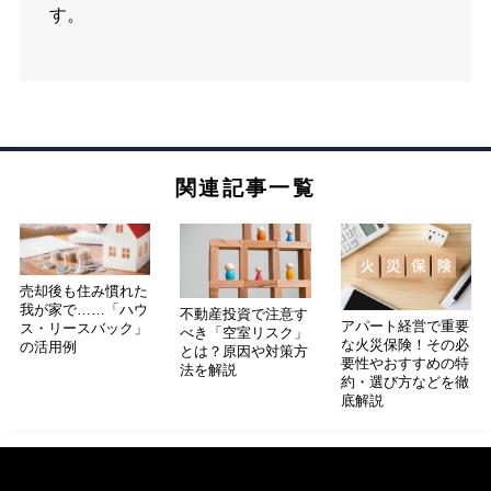
す。
関連記事一覧
売却後も住み慣れた
我が家で……「ハウ
不動産投資で注意す
アパート経営で重要
ス・リースバック」
べき「空室リスク」
な火災保険！その必
の活用例
とは？原因や対策方
要性やおすすめの特
法を解説
約・選び方などを徹
底解説