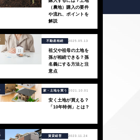
購入するには？土地
（農地）購入の要件
や流れ、ポイントを
解説
3
不動産相続
2025.05.13
祖父や祖母の土地を
孫が相続できる？孫
名義にする方法と注
意点
4
家・土地を買う
2021.10.01
安く土地が買える？
「10年特例」とは？
5
賃貸経営
2023.11.24