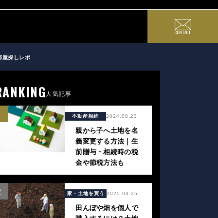
CONTACT
部屋探しレポ
RANKING
人気記事
1
不動産相続
2024.08.23
親から子へ土地を名
義変更する方法｜生
前贈与・相続時の税
金や節税方法も
2
家・土地を買う
2025.03.25
田んぼや畑を個人で