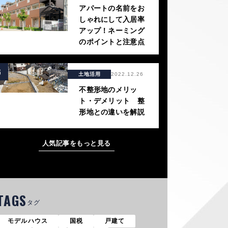
アパートの名前をお
しゃれにして入居率
アップ！ネーミング
のポイントと注意点
6
土地活用
2022.12.26
不整形地のメリッ
ト・デメリット 整
形地との違いを解説
人気記事をもっと見る
TAGS
タグ
モデルハウス
国税
戸建て