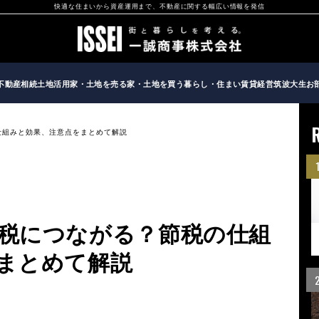
快適な住まいから資産運用まで、不動産に関する幅広い情報を発信
不動産相続
土地活用
家・土地を売る
家・土地を買う
暮らし・住まい
賃貸経営
筑波大生お
仕組みと効果、注意点をまとめて解説
税につながる？節税の仕組
まとめて解説