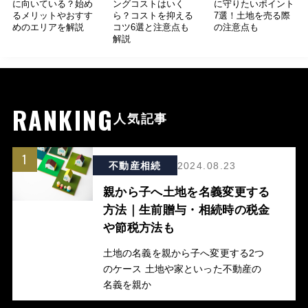
に向いている？始め
ングコストはいく
に守りたいポイント
るメリットやおすす
ら？コストを抑える
7選！土地を売る際
めのエリアを解説
コツ6選と注意点も
の注意点も
解説
RANKING
人気記事
1
不動産相続
2024.08.23
親から子へ土地を名義変更する
方法｜生前贈与・相続時の税金
や節税方法も
土地の名義を親から子へ変更する2つ
のケース 土地や家といった不動産の
名義を親か