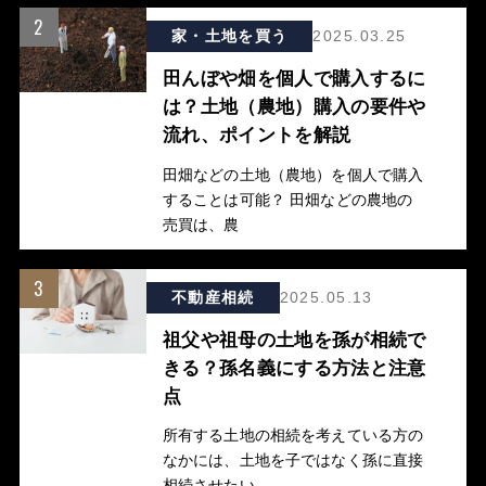
2
家・土地を買う
2025.03.25
田んぼや畑を個人で購入するに
は？土地（農地）購入の要件や
流れ、ポイントを解説
田畑などの土地（農地）を個人で購入
することは可能？ 田畑などの農地の
売買は、農
3
不動産相続
2025.05.13
祖父や祖母の土地を孫が相続で
きる？孫名義にする方法と注意
点
所有する土地の相続を考えている方の
なかには、土地を子ではなく孫に直接
相続させたい