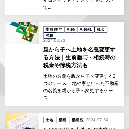
するメリット・デメリットについ
て...
生前贈与
相続
相続税
税金
節税
2024.08.23
親から子へ土地を名義変更す
る方法｜生前贈与・相続時の
税金や節税方法も
土地の名義を親から子へ変更する2
つのケース 土地や家といった不動産
の名義を親から子へ変更するケー
ス...
土地
相続
相続税
2024.07.30