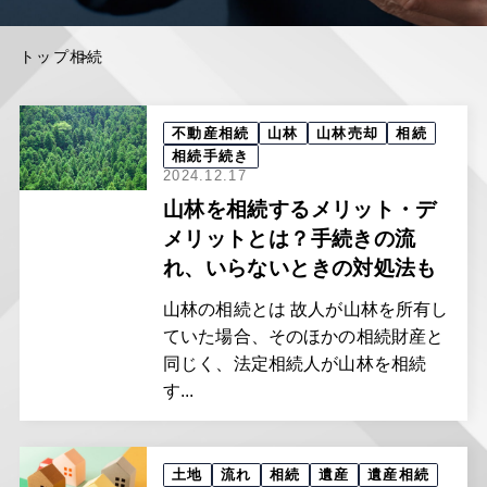
トップ
相続
不動産相続
山林
山林売却
相続
相続手続き
2024.12.17
山林を相続するメリット・デ
メリットとは？手続きの流
れ、いらないときの対処法も
山林の相続とは 故人が山林を所有し
ていた場合、そのほかの相続財産と
同じく、法定相続人が山林を相続
す...
土地
流れ
相続
遺産
遺産相続