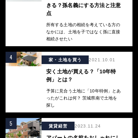
きる？孫名義にする方法と注意
点
所有する土地の相続を考えている方の
なかには、土地を子ではなく孫に直接
相続させたい
4
家・土地を買う
2021.10.01
安く土地が買える？「10年特
例」とは？
予算に見合う土地に「10年特例」とあ
ったがこれは何？ 茨城県南で土地を
探し
5
賃貸経営
2023.11.24
アパートの名前をおしゃれにし