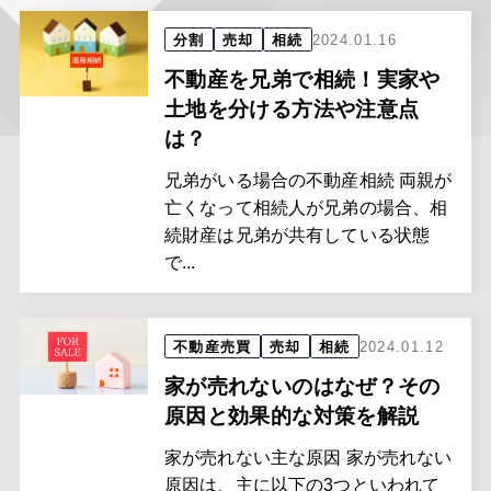
分割
売却
相続
2024.01.16
不動産を兄弟で相続！実家や
土地を分ける方法や注意点
は？
兄弟がいる場合の不動産相続 両親が
亡くなって相続人が兄弟の場合、相
続財産は兄弟が共有している状態
で...
不動産売買
売却
相続
2024.01.12
家が売れないのはなぜ？その
原因と効果的な対策を解説
家が売れない主な原因 家が売れない
原因は、主に以下の3つといわれて