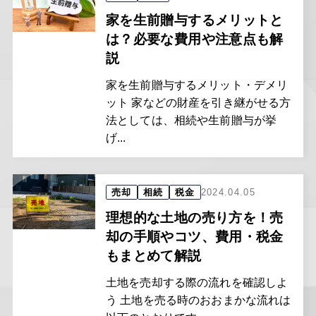
家を生前贈与するメリットと
は？必要な費用や注意点も解
説
家を生前贈与するメリット・デメリ
ット 家などの財産を引き継がせる方
法としては、相続や生前贈与が挙
げ...
売却
相続
税金
2024.04.05
理想的な土地の売り方を！売
却の手順やコツ、費用・税金
もまとめて解説
土地を売却する際の流れを確認しよ
う 土地を売る時のおおまかな流れは