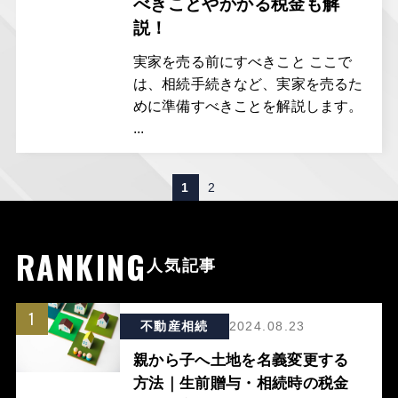
べきことやかかる税金も解
説！
実家を売る前にすべきこと ここで
は、相続手続きなど、実家を売るた
めに準備すべきことを解説します。
...
投
1
2
稿
の
RANKING
人気記事
ペ
ー
1
ジ
不動産相続
2024.08.23
送
親から子へ土地を名義変更する
り
方法｜生前贈与・相続時の税金