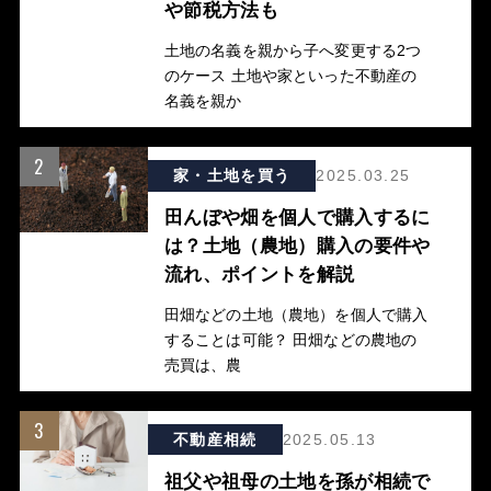
や節税方法も
土地の名義を親から子へ変更する2つ
のケース 土地や家といった不動産の
名義を親か
2
家・土地を買う
2025.03.25
田んぼや畑を個人で購入するに
は？土地（農地）購入の要件や
流れ、ポイントを解説
田畑などの土地（農地）を個人で購入
することは可能？ 田畑などの農地の
売買は、農
3
不動産相続
2025.05.13
祖父や祖母の土地を孫が相続で