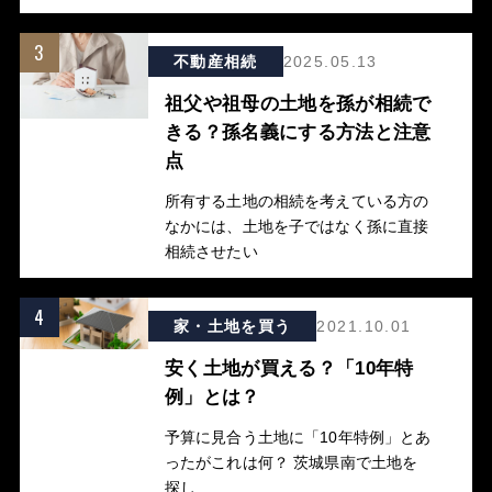
3
不動産相続
2025.05.13
祖父や祖母の土地を孫が相続で
きる？孫名義にする方法と注意
点
所有する土地の相続を考えている方の
なかには、土地を子ではなく孫に直接
相続させたい
4
家・土地を買う
2021.10.01
安く土地が買える？「10年特
例」とは？
予算に見合う土地に「10年特例」とあ
ったがこれは何？ 茨城県南で土地を
探し