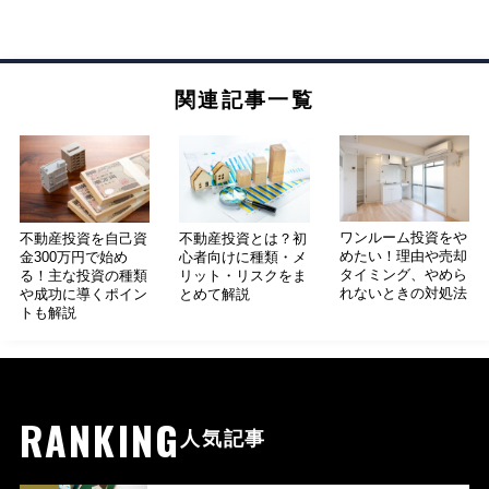
関連記事一覧
ワンルーム投資をや
不動産投資を自己資
不動産投資とは？初
めたい！理由や売却
金300万円で始め
心者向けに種類・メ
タイミング、やめら
る！主な投資の種類
リット・リスクをま
れないときの対処法
や成功に導くポイン
とめて解説
トも解説
RANKING
人気記事