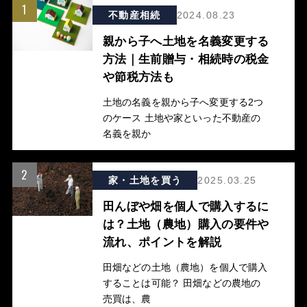
1
不動産相続
2024.08.23
親から子へ土地を名義変更する
方法｜生前贈与・相続時の税金
や節税方法も
土地の名義を親から子へ変更する2つ
のケース 土地や家といった不動産の
名義を親か
2
家・土地を買う
2025.03.25
田んぼや畑を個人で購入するに
は？土地（農地）購入の要件や
流れ、ポイントを解説
田畑などの土地（農地）を個人で購入
することは可能？ 田畑などの農地の
売買は、農