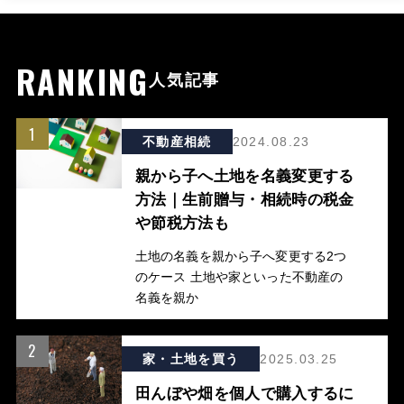
RANKING
人気記事
1
不動産相続
2024.08.23
親から子へ土地を名義変更する
方法｜生前贈与・相続時の税金
や節税方法も
土地の名義を親から子へ変更する2つ
のケース 土地や家といった不動産の
名義を親か
2
家・土地を買う
2025.03.25
田んぼや畑を個人で購入するに