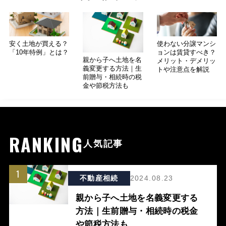
安く土地が買える？
使わない分譲マンシ
「10年特例」とは？
ョンは賃貸すべき？
親から子へ土地を名
メリット・デメリッ
義変更する方法｜生
トや注意点を解説
前贈与・相続時の税
金や節税方法も
RANKING
人気記事
1
不動産相続
2024.08.23
親から子へ土地を名義変更する
方法｜生前贈与・相続時の税金
や節税方法も