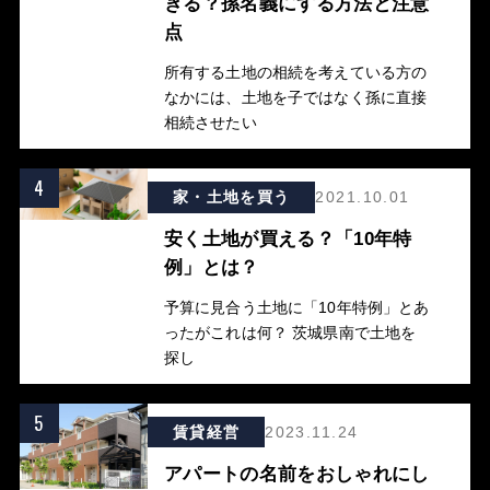
きる？孫名義にする方法と注意
点
所有する土地の相続を考えている方の
なかには、土地を子ではなく孫に直接
相続させたい
4
家・土地を買う
2021.10.01
安く土地が買える？「10年特
例」とは？
予算に見合う土地に「10年特例」とあ
ったがこれは何？ 茨城県南で土地を
探し
5
賃貸経営
2023.11.24
アパートの名前をおしゃれにし