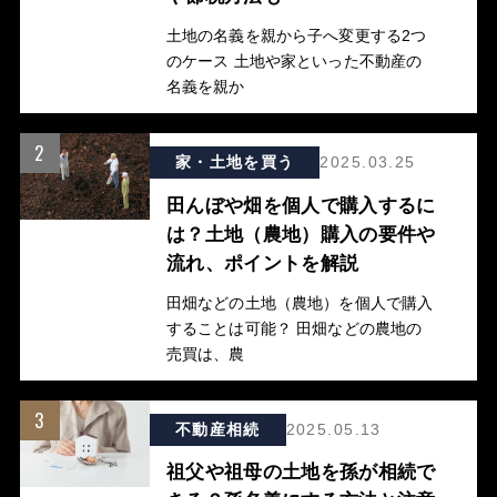
土地の名義を親から子へ変更する2つ
のケース 土地や家といった不動産の
名義を親か
2
家・土地を買う
2025.03.25
田んぼや畑を個人で購入するに
は？土地（農地）購入の要件や
流れ、ポイントを解説
田畑などの土地（農地）を個人で購入
することは可能？ 田畑などの農地の
売買は、農
3
不動産相続
2025.05.13
祖父や祖母の土地を孫が相続で