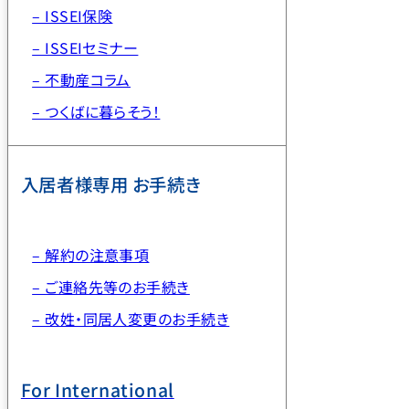
– ISSEI保険
– ISSEIセミナー
– 不動産コラム
– つくばに暮らそう！
入居者様専用 お手続き
– 解約の注意事項
– ご連絡先等のお手続き
– 改姓・同居人変更のお手続き
For International