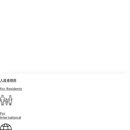
入居者様用
For Residents
For
International