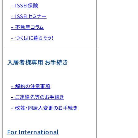
– ISSEI保険
– ISSEIセミナー
– 不動産コラム
– つくばに暮らそう！
入居者様専用 お手続き
– 解約の注意事項
– ご連絡先等のお手続き
– 改姓・同居人変更のお手続き
For International