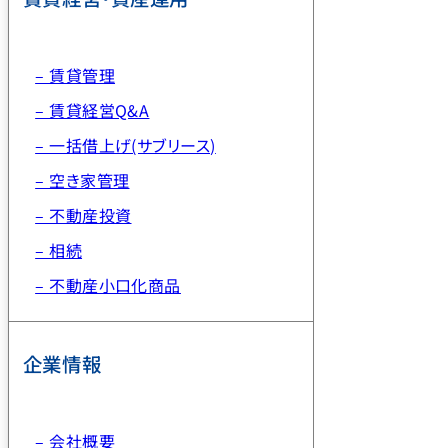
– 賃貸管理
– 賃貸経営Q&A
– 一括借上げ(サブリース)
– 空き家管理
– 不動産投資
– 相続
– 不動産小口化商品
企業情報
– 会社概要