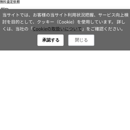
無料査定依頼
当サイトでは、お客様の当サイト利用状況把握、サービス向上検
登録情報の変更手続き
討を目的として、クッキー（Cookie）を使用しています。 詳し
お問い合わせ
くは、当社の「
Cookieの取扱いについて
」をご確認ください。
Contact
承認する
閉じる
提出書類について
ご勤務先の変更で、勤務先の個人情報保護方針により在職確
認が取れない場合は、保険証などのコピーのご提出が必要に
なります。
セキュリティについて