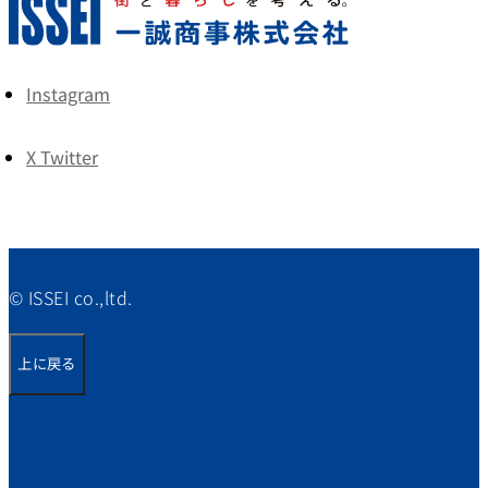
Instagram
X Twitter
© ISSEI co.,ltd.
上に戻る