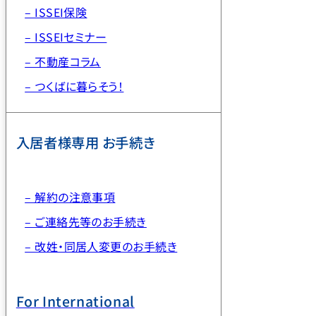
– ISSEI保険
– ISSEIセミナー
– 不動産コラム
– つくばに暮らそう！
入居者様専用 お手続き
– 解約の注意事項
– ご連絡先等のお手続き
– 改姓・同居人変更のお手続き
For International