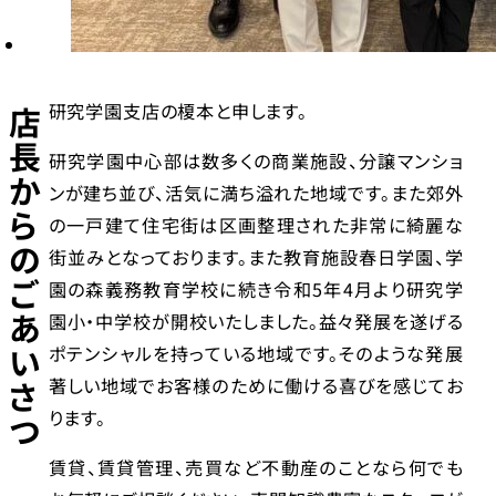
研究学園支店の榎本と申します。
店
長
研究学園中心部は数多くの商業施設、分譲マンショ
か
ンが建ち並び、活気に満ち溢れた地域です。また郊外
ら
の一戸建て住宅街は区画整理された非常に綺麗な
の
街並みとなっております。また教育施設春日学園、学
ご
園の森義務教育学校に続き令和5年4月より研究学
あ
園小・中学校が開校いたしました。益々発展を遂げる
い
ポテンシャルを持っている地域です。そのような発展
著しい地域でお客様のために働ける喜びを感じてお
さ
ります。
つ
賃貸、賃貸管理、売買など不動産のことなら何でも