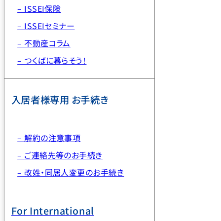
– ISSEI保険
– ISSEIセミナー
– 不動産コラム
– つくばに暮らそう！
入居者様専用 お手続き
– 解約の注意事項
– ご連絡先等のお手続き
– 改姓・同居人変更のお手続き
For International