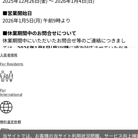
2025年12月26日(金) ～ 2026年1月4日(日)
■営業開始日
2026年1月5日(月) 午前9時より
■休業期間中のお問合せについて
休業期間中にいただいたお問合せ等のご連絡につきまし
ては、
2026年1月5日(月)以降
に順次対応させていただき
ます。
入居者様用
For Residents
お客様にはご不便をおかけいたしますが、何卒ご理解賜
りますようお願い申し上げます。
【
入居者様へ解約退去連絡等の各種ご案内
】
For
→お問い合わせはコチラ
International
【
その他、ご相談・お問い合わせ
】
→お問い合わせはコチラ
無料査定依頼
当サイトでは、お客様の当サイト利用状況把握、サービス向上検