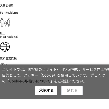
優勝記念Tシャツには各選手の直筆サインをいただき、五
入居者様用
十嵐社長との記念撮影も行いました。
For Residents
この貴重なTシャツは、試合用ユニフォームと並べて、弊
社つくば本社に展示しております。
つくば本社にお越しの際は、ぜひご覧ください。
For
International
無料査定依頼
当サイトでは、お客様の当サイト利用状況把握、サービス向上検
目的として、クッキー（Cookie）を使用しています。 詳しくは
お問い合わせ
の「
Cookieの取扱いについて
」をご確認ください。
Contact
承認する
閉じる