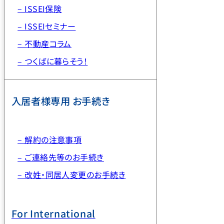
– ISSEI保険
– ISSEIセミナー
– 不動産コラム
– つくばに暮らそう！
入居者様専用 お手続き
– 解約の注意事項
– ご連絡先等のお手続き
– 改姓・同居人変更のお手続き
For International