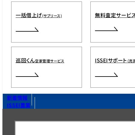
一括借上げ
無料査定サービ
(サブリース)
巡回くん
ISSEIサポート
空家管理サービス
（売
新着情報
ISSEI農業