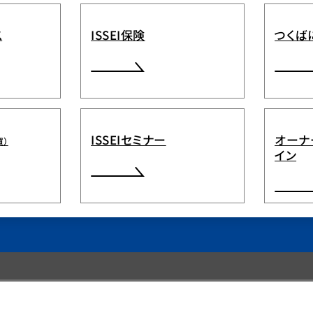
ス
ISSEI保険
つくば
ISSEIセミナー
オーナ
買）
イン