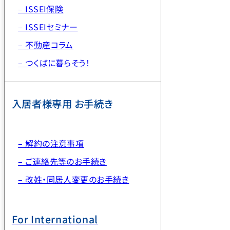
– ISSEI保険
– ISSEIセミナー
– 不動産コラム
– つくばに暮らそう！
入居者様専用 お手続き
– 解約の注意事項
– ご連絡先等のお手続き
– 改姓・同居人変更のお手続き
For International