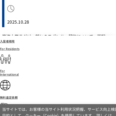
2025.10.28
筑波大学ラグビー部とのスポンサー契約について、下記
入居者様用
媒体に記事が掲載されました。
For Residents
媒体名:全国賃貸住宅新聞
発行日:2025年10月27日
見出し:大学ラグビー部と協賛契約公式戦ユニホームにロ
ゴ
For
International
無料査定依頼
当サイトでは、お客様の当サイト利用状況把握、サービス向上検
目的として、クッキー（Cookie）を使用しています。 詳しくは
お問い合わせ