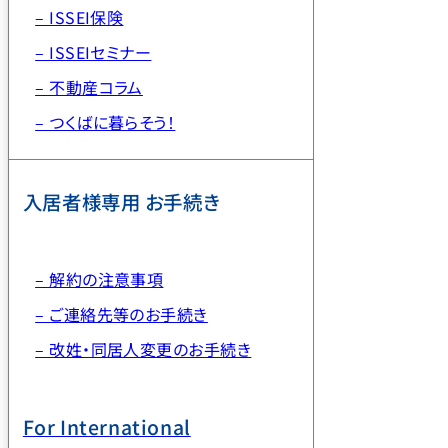
– ISSEI保険
– ISSEIセミナー
– 不動産コラム
– つくばに暮らそう！
入居者様専用 お手続き
– 解約の注意事項
– ご連絡先等のお手続き
– 改姓・同居人変更のお手続き
For International