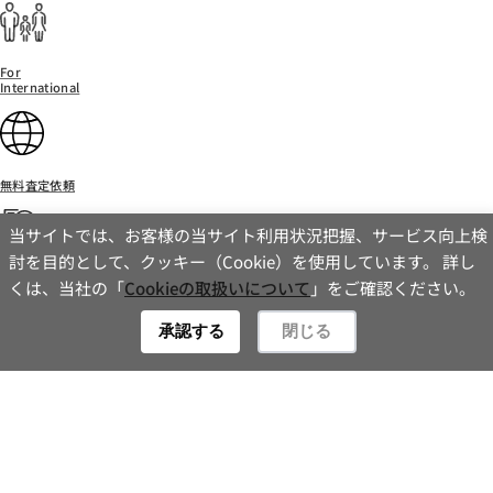
2024.07.01
For
International
無料査定依頼
当サイトでは、お客様の当サイト利用状況把握、サービス向上検
討を目的として、クッキー（Cookie）を使用しています。 詳し
お問い合わせ
くは、当社の「
Cookieの取扱いについて
」をご確認ください。
キャンペーン情報
Contact
承認する
閉じる
［売主様向けキャンペーン］現金30万円キャッシュバック！
2024.04.01