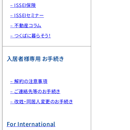
– ISSEI保険
– ISSEIセミナー
– 不動産コラム
– つくばに暮らそう！
入居者様専用 お手続き
– 解約の注意事項
– ご連絡先等のお手続き
– 改姓・同居人変更のお手続き
For International