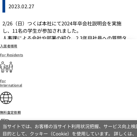
2023.02.27
2/26（日）つくば本社にて2024年卒会社説明会を実施
し、11名の学生が参加されました。
人事課による会社や部署の紹介、2.3年目社員への質問タ
イム、グループワークなどを行いました。
入居者様用
For Residents
For
International
無料査定依頼
当サイトでは、お客様の当サイト利用状況把握、サービス向上検
目的として、クッキー（Cookie）を使用しています。 詳しくは
お問い合わせ
の「
Cookieの取扱いについて
」をご確認ください。