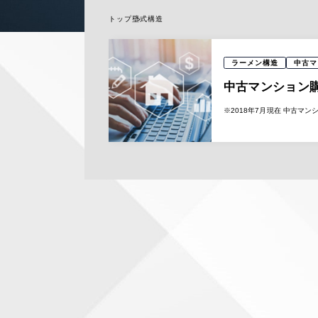
トップ
壁式構造
ラーメン構造
中古マ
中古マンション
※2018年7月現在 中古マ