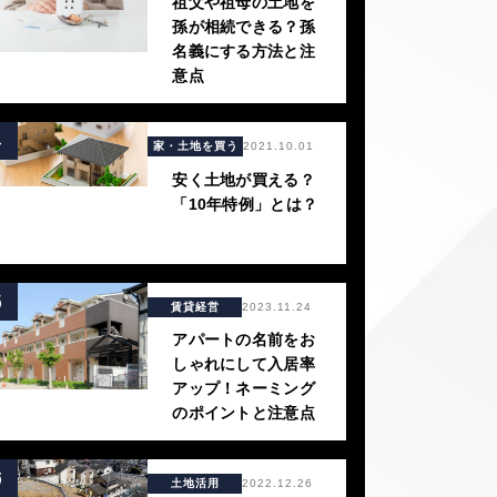
祖父や祖母の土地を
孫が相続できる？孫
名義にする方法と注
意点
4
家・土地を買う
2021.10.01
安く土地が買える？
「10年特例」とは？
5
賃貸経営
2023.11.24
アパートの名前をお
しゃれにして入居率
アップ！ネーミング
のポイントと注意点
6
土地活用
2022.12.26