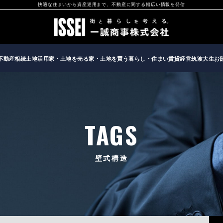
快適な住まいから資産運用まで、不動産に関する幅広い情報を発信
不動産相続
土地活用
家・土地を売る
家・土地を買う
暮らし・住まい
賃貸経営
筑波大生お
TAGS
壁式構造