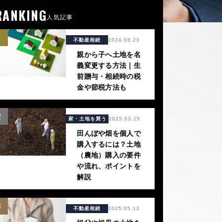
RANKING
人気記事
1
不動産相続
2024.08.23
親から子へ土地を名
義変更する方法｜生
前贈与・相続時の税
金や節税方法も
2
家・土地を買う
2025.03.25
田んぼや畑を個人で
購入するには？土地
（農地）購入の要件
や流れ、ポイントを
解説
3
不動産相続
2025.05.13