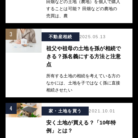
田畑などの土地（農地）を個人で購入
することは可能？ 田畑などの農地の
売買は、農
3
不動産相続
2025.05.13
祖父や祖母の土地を孫が相続で
きる？孫名義にする方法と注意
点
所有する土地の相続を考えている方の
なかには、土地を子ではなく孫に直接
相続させたい
4
家・土地を買う
2021.10.01
安く土地が買える？「10年特
例」とは？