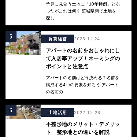
予算に見合う土地に「10年特例」とあ
ったがこれは何？ 茨城県南で土地を
探し
5
賃貸経営
2023.11.24
アパートの名前をおしゃれにし
て入居率アップ！ネーミングの
ポイントと注意点
アパートの名前はどう決める？名前を
構成する4つの要素を知ろう アパート
の名前の
6
土地活用
2022.12.26
不整形地のメリット・デメリッ
ト 整形地との違いを解説