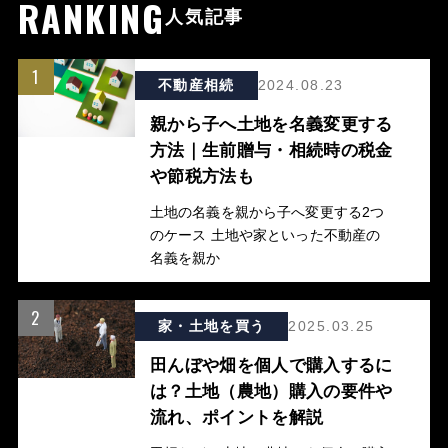
RANKING
人気記事
1
不動産相続
2024.08.23
親から子へ土地を名義変更する
方法｜生前贈与・相続時の税金
や節税方法も
土地の名義を親から子へ変更する2つ
のケース 土地や家といった不動産の
名義を親か
2
家・土地を買う
2025.03.25
田んぼや畑を個人で購入するに
は？土地（農地）購入の要件や
流れ、ポイントを解説