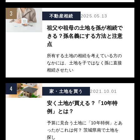
3
不動産相続
2025.05.13
祖父や祖母の土地を孫が相続で
きる？孫名義にする方法と注意
点
所有する土地の相続を考えている方の
なかには、土地を子ではなく孫に直接
相続させたい
4
家・土地を買う
2021.10.01
安く土地が買える？「10年特
例」とは？
予算に見合う土地に「10年特例」とあ
ったがこれは何？ 茨城県南で土地を
探し