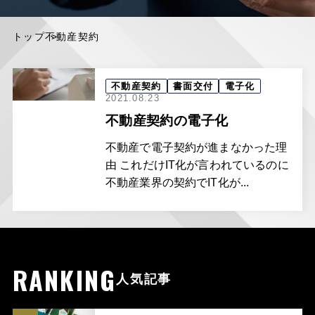
トップ
不動産契約
不動産契約
書面交付
電子化
2021.08.23
不動産契約の電子化
不動産で電子契約が進まなかった理
由 これだけIT化が言われているのに
不動産業界の契約でIT化が...
RANKING
人気記事