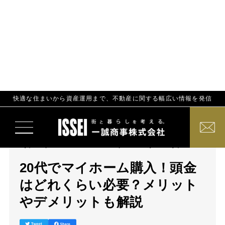
快適な住まいから資産運用まで、不動産に関する幅広い情報を発信
トップ
家・土地を買う
20代でマイホーム購入！頭金はどれくらい必要？メ
リットやデメリットも解説
2025.01.28
20
デメリッ
マイホー
メリッ
持ち
購
頭
代
ト
ム
ト
家
入
金
20代でマイホーム購入！頭金
はどれくらい必要？メリット
やデメリットも解説