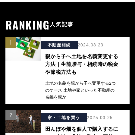
RANKING
人気記事
1
不動産相続
2024.08.23
親から子へ土地を名義変更する
方法｜生前贈与・相続時の税金
や節税方法も
土地の名義を親から子へ変更する2つ
のケース 土地や家といった不動産の
名義を親か
2
家・土地を買う
2025.03.25
田んぼや畑を個人で購入するに