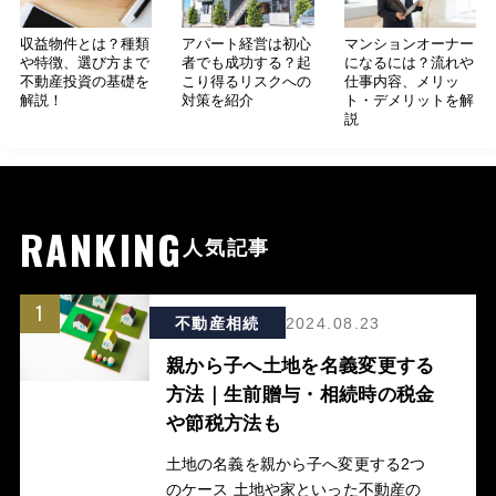
収益物件とは？種類
アパート経営は初心
マンションオーナー
や特徴、選び方まで
者でも成功する？起
になるには？流れや
不動産投資の基礎を
こり得るリスクへの
仕事内容、メリッ
解説！
対策を紹介
ト・デメリットを解
説
RANKING
人気記事
1
不動産相続
2024.08.23
親から子へ土地を名義変更する
方法｜生前贈与・相続時の税金
や節税方法も
土地の名義を親から子へ変更する2つ
のケース 土地や家といった不動産の