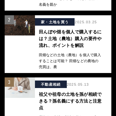
名義を親か
2
家・土地を買う
2025.03.25
田んぼや畑を個人で購入するに
は？土地（農地）購入の要件や
流れ、ポイントを解説
田畑などの土地（農地）を個人で購入
することは可能？ 田畑などの農地の
売買は、農
3
不動産相続
2025.05.13
祖父や祖母の土地を孫が相続で
きる？孫名義にする方法と注意
点