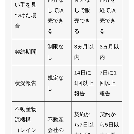
い手を見
しで販
しで販
経て販
つけた場
売でき
売でき
売でき
合
る
る
る
制限な
3
ヵ月以
3
ヵ月以
契約期間
し
内
内
14
日に
7
日に
1
規定な
状況報告
1
回以上
回以上
し
報告
報告
不動産物
契約か
契約か
流機構
不動産
ら
7
日以
ら
5
日以
（レイン
会社の