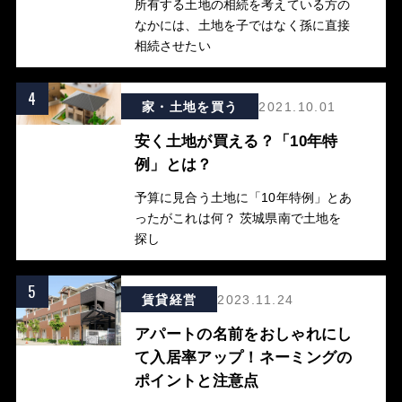
所有する土地の相続を考えている方の
なかには、土地を子ではなく孫に直接
相続させたい
4
家・土地を買う
2021.10.01
安く土地が買える？「10年特
例」とは？
予算に見合う土地に「10年特例」とあ
ったがこれは何？ 茨城県南で土地を
探し
5
賃貸経営
2023.11.24
アパートの名前をおしゃれにし
て入居率アップ！ネーミングの
ポイントと注意点