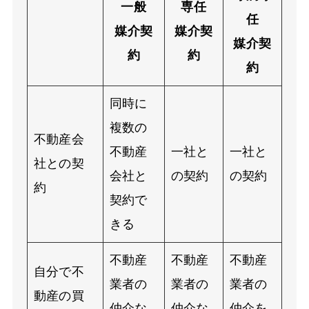
一般
専任
任
媒介契
媒介契
媒介契
約
約
約
同時に
複数の
不動産会
不動産
一社と
一社と
社との契
会社と
の契約
の契約
約
契約で
きる
不動産
不動産
不動産
自分で不
業者の
業者の
業者の
動産の買
仲介な
仲介な
仲介を