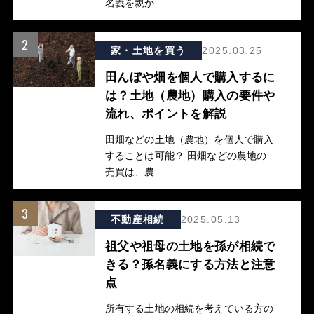
名義を親か
2
家・土地を買う
2025.03.25
田んぼや畑を個人で購入するに
は？土地（農地）購入の要件や
流れ、ポイントを解説
田畑などの土地（農地）を個人で購入
することは可能？ 田畑などの農地の
売買は、農
3
不動産相続
2025.05.13
祖父や祖母の土地を孫が相続で
きる？孫名義にする方法と注意
点
所有する土地の相続を考えている方の