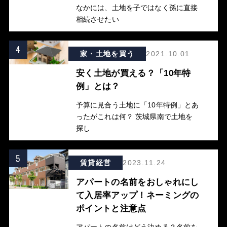
なかには、土地を子ではなく孫に直接
相続させたい
4
家・土地を買う
2021.10.01
安く土地が買える？「10年特
例」とは？
予算に見合う土地に「10年特例」とあ
ったがこれは何？ 茨城県南で土地を
探し
5
賃貸経営
2023.11.24
アパートの名前をおしゃれにし
て入居率アップ！ネーミングの
ポイントと注意点
アパートの名前はどう決める？名前を