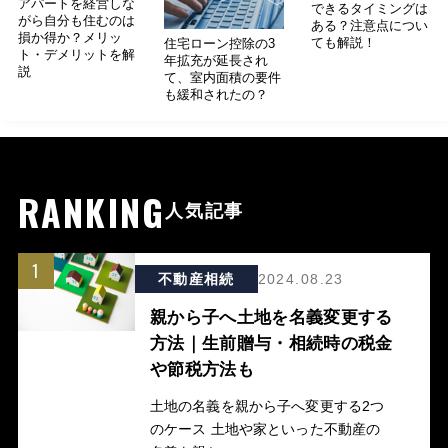
アパートを経営しな
できるタイミングは
がら自分も住むのは
ある？注意点につい
損か得か？メリッ
ても解説！
住宅ローン控除の3
ト・デメリットを解
年拡充が延長され
説
て、室内面積の要件
も緩和されたの？
RANKING
人気記事
1
不動産相続
2024.08.23
親から子へ土地を名義変更する
方法｜生前贈与・相続時の税金
や節税方法も
土地の名義を親から子へ変更する2つ
のケース 土地や家といった不動産の