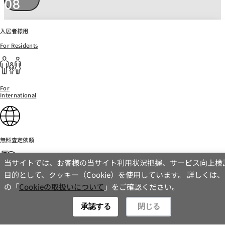
08
オーナー様への送金
入居者様用
For Residents
集金した賃料等をオーナー様ご指定の口座に送金いた
For
International
します。（毎月15日）
送金に関する収支明細書を発行いたします。
無料査定依頼
当サイトでは、お客様の当サイト利用状況把握、サービス向上検
目的として、クッキー（Cookie）を使用しています。 詳しくは
お問い合わせ
の「
Cookieの取扱いについて
」をご確認ください。
Contact
ISSEI賃貸管理
承認する
閉じる