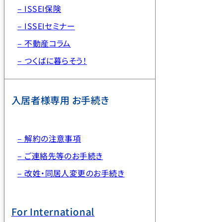
– ISSEI保険
– ISSEIセミナー
– 不動産コラム
– つくばに暮らそう！
入居者様専用 お手続き
– 解約の注意事項
– ご連絡先等のお手続き
– 改姓・同居人変更のお手続き
For International