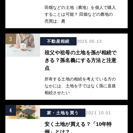
田畑などの土地（農地）を個人で購入
することは可能？ 田畑などの農地の
売買は、農
3
不動産相続
2025.05.13
祖父や祖母の土地を孫が相続で
きる？孫名義にする方法と注意
点
所有する土地の相続を考えている方の
なかには、土地を子ではなく孫に直接
相続させたい
4
家・土地を買う
2021.10.01
安く土地が買える？「10年特
例」とは？