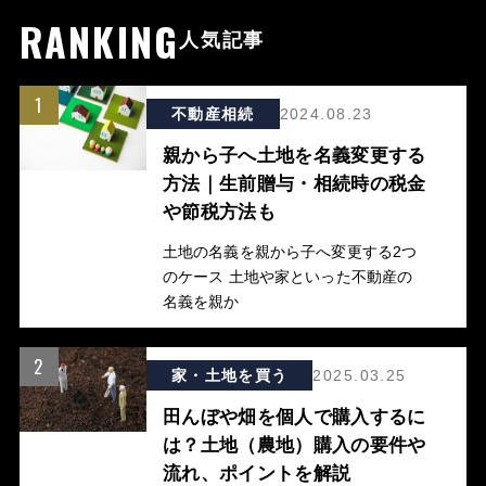
RANKING
人気記事
1
不動産相続
2024.08.23
親から子へ土地を名義変更する
方法｜生前贈与・相続時の税金
や節税方法も
土地の名義を親から子へ変更する2つ
のケース 土地や家といった不動産の
名義を親か
2
家・土地を買う
2025.03.25
田んぼや畑を個人で購入するに
は？土地（農地）購入の要件や
流れ、ポイントを解説