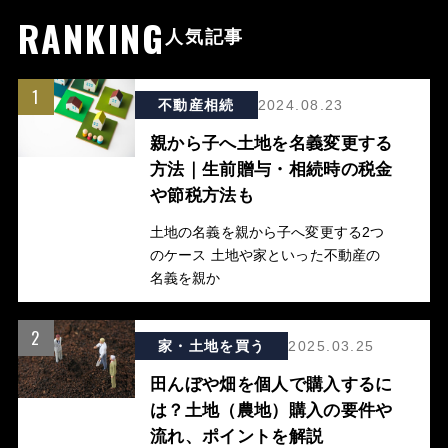
RANKING
人気記事
1
不動産相続
2024.08.23
親から子へ土地を名義変更する
方法｜生前贈与・相続時の税金
や節税方法も
土地の名義を親から子へ変更する2つ
のケース 土地や家といった不動産の
名義を親か
2
家・土地を買う
2025.03.25
田んぼや畑を個人で購入するに
は？土地（農地）購入の要件や
流れ、ポイントを解説