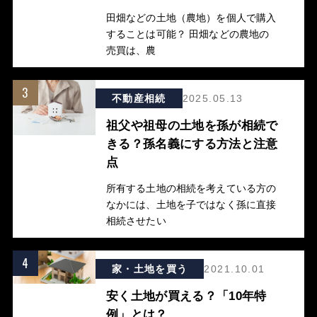
田畑などの土地（農地）を個人で購入
することは可能？ 田畑などの農地の
売買は、農
3
不動産相続
2025.05.13
祖父や祖母の土地を孫が相続で
きる？孫名義にする方法と注意
点
所有する土地の相続を考えている方の
なかには、土地を子ではなく孫に直接
相続させたい
4
家・土地を買う
2021.10.01
安く土地が買える？「10年特
例」とは？