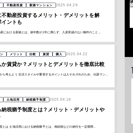
2025.04.29
不動産投資
新築マンション
に不動産投資するメリット・デメリットを解
ポイントも
産における新築とは、築年数が1年に満たず、入居実績のない物件のこと...
2025.04.22
ン
メリット
比較
賃貸
購入
入か賃貸か？メリットとデメリットを徹底比較
から考えよう 生活スタイルや重視するポイントは人それぞれのため、分譲マン...
2025.04.18
土地活用
納税猶予制度
る納税猶予制度とは？メリット・デメリットや
ト
とは 土地活用における納税猶予とは、相続税などの納付を一定期間...