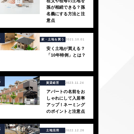
祖父や祖母の土地を
孫が相続できる？孫
名義にする方法と注
意点
4
家・土地を買う
2021.10.01
安く土地が買える？
「10年特例」とは？
5
賃貸経営
2023.11.24
アパートの名前をお
しゃれにして入居率
アップ！ネーミング
のポイントと注意点
6
土地活用
2022.12.26