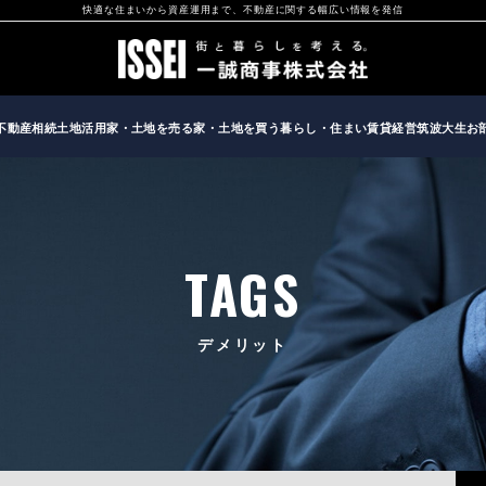
快適な住まいから資産運用まで、不動産に関する幅広い情報を発信
不動産相続
土地活用
家・土地を売る
家・土地を買う
暮らし・住まい
賃貸経営
筑波大生お
TAGS
デメリット