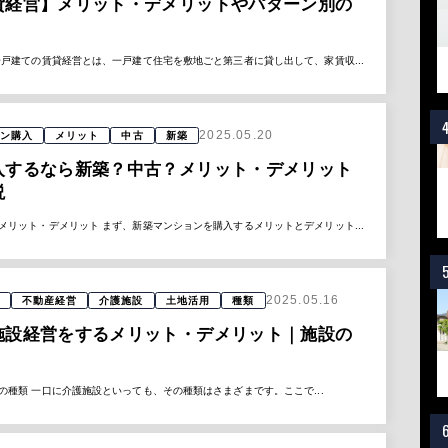
貸経営】メリット・デメリットやパターン別の
一戸建ての賃貸経営とは、一戸建て住宅を敷地ごと第三者に貸し出して、家賃収...
2025.05.20
ン購入
メリット
中古
新築
入するなら新築？中古？メリット・デメリット
説
メリット・デメリット まず、新築マンションを購入するメリットとデメリット...
2025.05.16
不動産経営
介護施設
土地活用
種類
施設経営をするメリット・デメリット｜施設の
種類 一口に介護施設といっても、その種類はさまざまです。ここで...