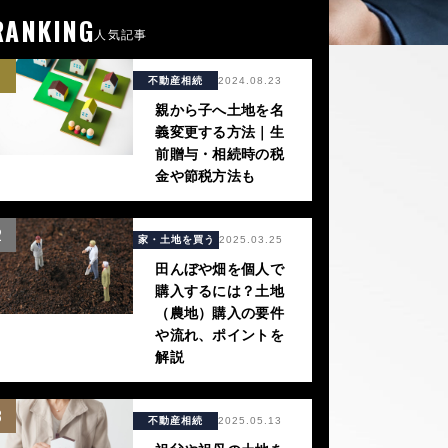
RANKING
人気記事
1
不動産相続
2024.08.23
親から子へ土地を名
義変更する方法｜生
前贈与・相続時の税
金や節税方法も
2
家・土地を買う
2025.03.25
田んぼや畑を個人で
購入するには？土地
（農地）購入の要件
や流れ、ポイントを
解説
3
不動産相続
2025.05.13