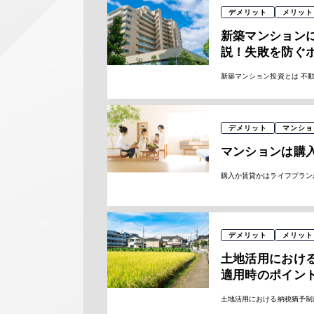
デメリット
メリット
新築マンション
説！失敗を防ぐ
新築マンション投資とは 不動
デメリット
マンショ
マンションは購
購入か賃貸かはライフプラン
デメリット
メリット
土地活用におけ
適用時のポイン
土地活用における納税猶予制度