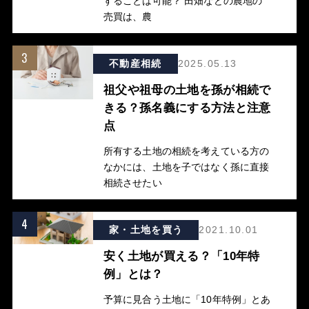
することは可能？ 田畑などの農地の
売買は、農
3
不動産相続
2025.05.13
祖父や祖母の土地を孫が相続で
きる？孫名義にする方法と注意
点
所有する土地の相続を考えている方の
なかには、土地を子ではなく孫に直接
相続させたい
4
家・土地を買う
2021.10.01
安く土地が買える？「10年特
例」とは？
予算に見合う土地に「10年特例」とあ