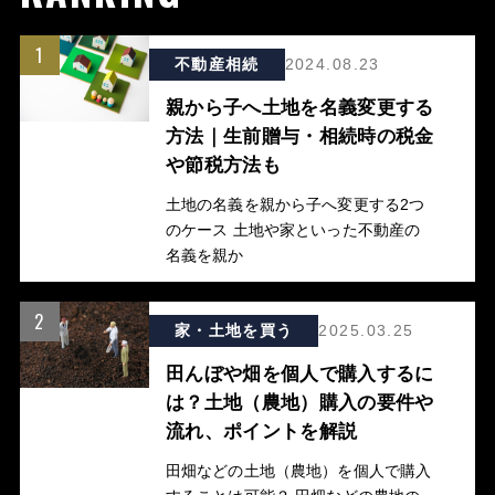
1
不動産相続
2024.08.23
親から子へ土地を名義変更する
方法｜生前贈与・相続時の税金
や節税方法も
土地の名義を親から子へ変更する2つ
のケース 土地や家といった不動産の
名義を親か
2
家・土地を買う
2025.03.25
田んぼや畑を個人で購入するに
は？土地（農地）購入の要件や
流れ、ポイントを解説
田畑などの土地（農地）を個人で購入